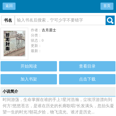
返回
首页
书名
作者：
古月居士
分类：
状态：0
更新：
最新：
开始阅读
查看目录
加入书架
点击下载
小说简介
时间游荡，生命掌握在谁的手上?星河浩瀚，尘埃浮游漂向到
何方?悠悠苍古，是谁在历史的长廊歌唱?长发满头，忽抬头凝
望一生的时光?朝花夕拾，物飞流光。谁才是历史...