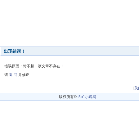
出现错误！
错误原因：对不起，该文章不存在！
请
返 回
并修正
[
关
版权所有©
t5b1小说网