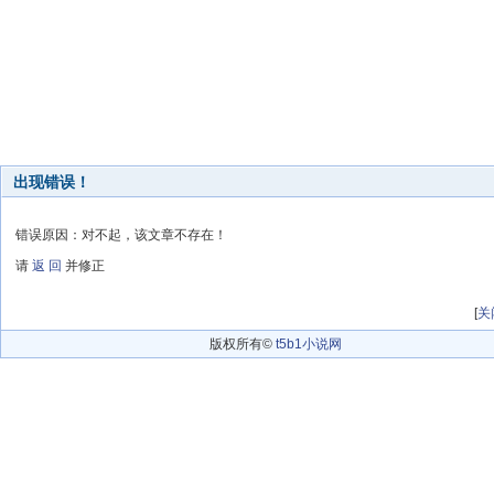
出现错误！
错误原因：对不起，该文章不存在！
请
返 回
并修正
[
关
版权所有©
t5b1小说网