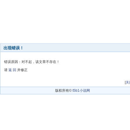
出现错误！
错误原因：对不起，该文章不存在！
请
返 回
并修正
[
关
版权所有©
t5b1小说网