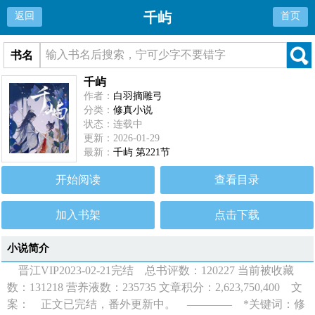
千屿
返回
首页
书名
千屿
作者：
白羽摘雕弓
分类：
修真小说
状态：连载中
更新：2026-01-29
最新：
千屿 第221节
开始阅读
查看目录
加入书架
点击下载
小说简介
晋江VIP2023-02-21完结 总书评数：120227 当前被收藏
数：131218 营养液数：235735 文章积分：2,623,750,400 文
案： 正文已完结，番外更新中。 ———— *关键词：修