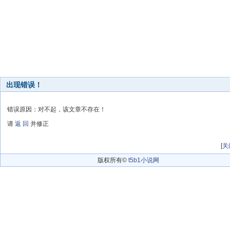
出现错误！
错误原因：对不起，该文章不存在！
请
返 回
并修正
[
关
版权所有©
t5b1小说网