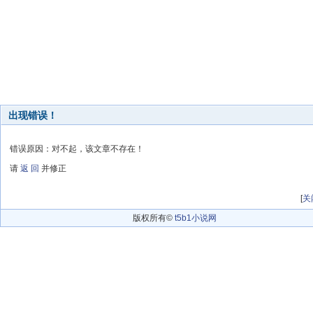
出现错误！
错误原因：对不起，该文章不存在！
请
返 回
并修正
[
关
版权所有©
t5b1小说网