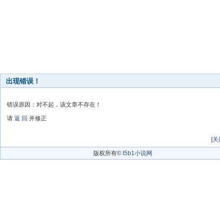
出现错误！
错误原因：对不起，该文章不存在！
请
返 回
并修正
[
关
版权所有©
t5b1小说网