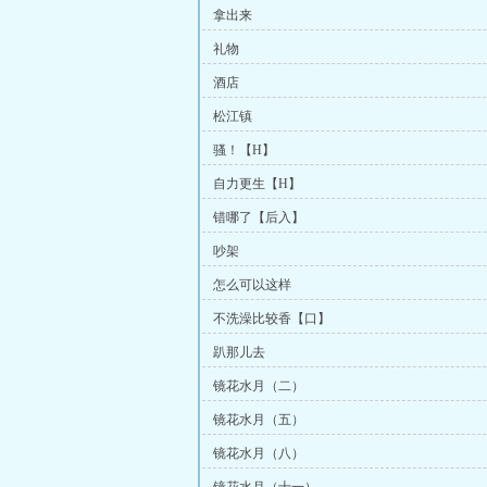
拿出来
礼物
酒店
松江镇
骚！【H】
自力更生【H】
错哪了【后入】
吵架
怎么可以这样
不洗澡比较香【口】
趴那儿去
镜花水月（二）
镜花水月（五）
镜花水月（八）