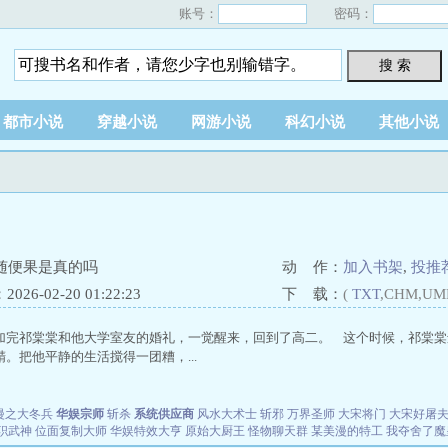
账号：
密码：
搜 索
都市小说
穿越小说
网游小说
科幻小说
其他小说
随便果是真的吗
动 作：
加入书架
,
投推
26-02-20 01:22:23
下 载：
(
TXT
,CHM,UM
加完祁棠棠和他大学室友的婚礼，一觉醒来，回到了高二。 这个时候，祁棠棠
。把他平静的生活搅得一团糟，...
漫之大冬兵
华娱宗师
斩杀
系统供应商
风水大术士
斩邪
万界圣师
大宋将门
大宋好屠
职武神
位面复制大师
华娱特效大亨
原始大厨王
怪物聊天群
某美漫的特工
我夺舍了魔