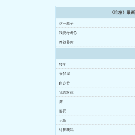
《吃糖》最
这一辈子
我要考考你
挣钱养你
转学
来我屋
白亦竹
我喜欢你
床
要罚
记仇
讨厌我吗