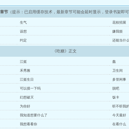
新章节
（提示：已启用缓存技术，最新章节可能会延时显示，登录书架即
生气
花枝招展
设想
嫌我烦
约定
还能当什
《吃糖》正文
江挺
蠢
禾秀雅
卫生间
江挺生日
多管闲事
可以摸一下吗
脱吧
幻想破灭
饭卡
为你好
听不听我
我知道想要什么了
今天最好
我想看看你
在看什么