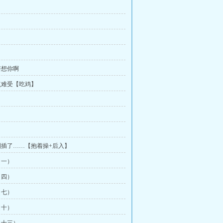
好想你啊
点难受【吃鸡】
别插了……【抱着操+后入】
（一）
（四）
（七）
（十）