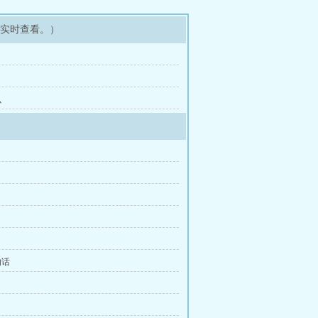
可实时查看。）
么
的话