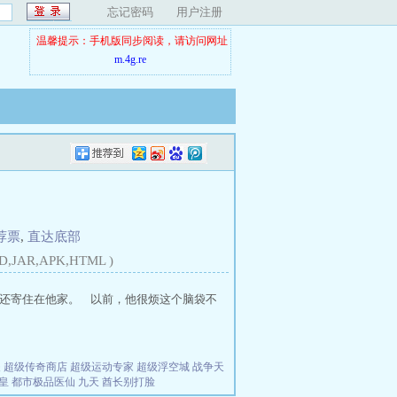
忘记密码
用户注册
温馨提示：手机版同步阅读，请访问网址
m.4g.re
荐票
,
直达底部
D,JAR,APK,HTML )
还寄住在他家。 以前，他很烦这个脑袋不
夫
超级传奇商店
超级运动专家
超级浮空城
战争天
皇
都市极品医仙
九天
酋长别打脸