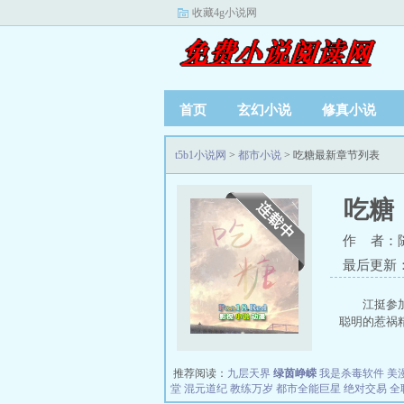
收藏4g小说网
首页
玄幻小说
修真小说
t5b1小说网
>
都市小说
> 吃糖最新章节列表
吃糖
作 者：
最后更新：20
江挺参
聪明的惹祸精
推荐阅读：
九层天界
绿茵峥嵘
我是杀毒软件
美
堂
混元道纪
教练万岁
都市全能巨星
绝对交易
全