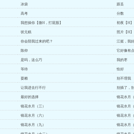
冰袋
跟丢
高考
分数
我想操你【微H，打屁股】
初夜【H】
状元糕
照片【H】
你会陪我过来的吧？
江挺，我
陈仰
它好像有
是吗，这么巧
我的枣
等待
恰好
耍赖
别不理我
让我进去行不行
别插了，
最好的选择
镜花水月
镜花水月（三）
镜花水月
镜花水月（六）
镜花水月
镜花水月（九）
镜花水月