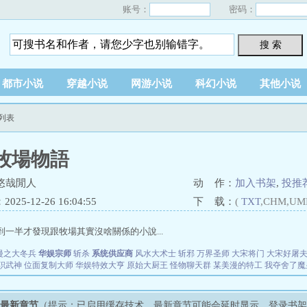
账号：
密码：
搜 索
都市小说
穿越小说
网游小说
科幻小说
其他小说
列表
牧場物語
悠哉閒人
动 作：
加入书架
,
投推
25-12-26 16:04:55
下 载：
(
TXT
,CHM,UM
..寫到一半才發現跟牧場其實沒啥關係的小說...
漫之大冬兵
华娱宗师
斩杀
系统供应商
风水大术士
斩邪
万界圣师
大宋将门
大宋好屠
职武神
位面复制大师
华娱特效大亨
原始大厨王
怪物聊天群
某美漫的特工
我夺舍了魔
》最新章节
（提示：已启用缓存技术，最新章节可能会延时显示，登录书