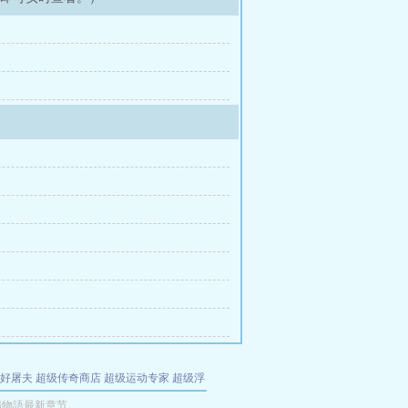
好屠夫
超级传奇商店
超级运动专家
超级浮
的特工
我夺舍了魔皇
都市极品医仙
九天
酋
場物語最新章节。