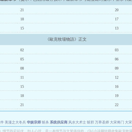
21
20
18
17
15
13
《歐克牧場物語》正文
02
03
05
06
08
09
11
12
15
16
18
19
21
22
软件
美漫之大冬兵
华娱宗师
斩杀
系统供应商
风水大术士
斩邪
万界圣师
大宋将门
大宋
能巨星
绝对交易
全职武神
位面复制大师
华娱特效大亨
原始大厨王
怪物聊天群
某美漫
》情节跌宕起伏、扣人心弦，是一本情节与文笔俱佳的，t5b1小说网转载收集歐克牧