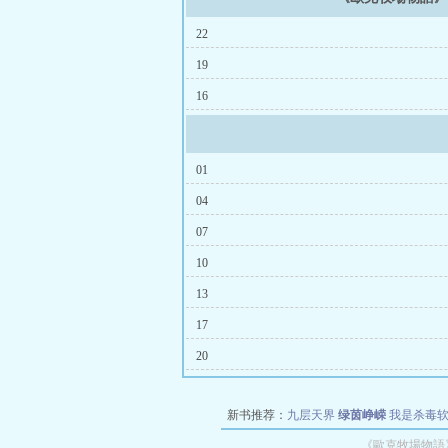
22
19
16
01
04
07
10
13
17
20
新书推荐：
九层天界
绿茵峥嵘
我是杀毒
空城
战争天堂
混元道纪
教练万岁
都市全
《歐克牧場物語