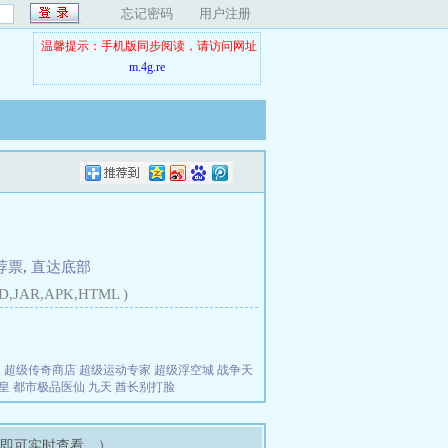
忘记密码
用户注册
温馨提示：手机版同步阅读，请访问网址
m.4g.re
荐票
,
直达底部
D,JAR,APK,HTML )
夫
超级传奇商店
超级运动专家
超级浮空城
战争天
皇
都市极品医仙
九天
酋长别打脸
架即可实时查看。）