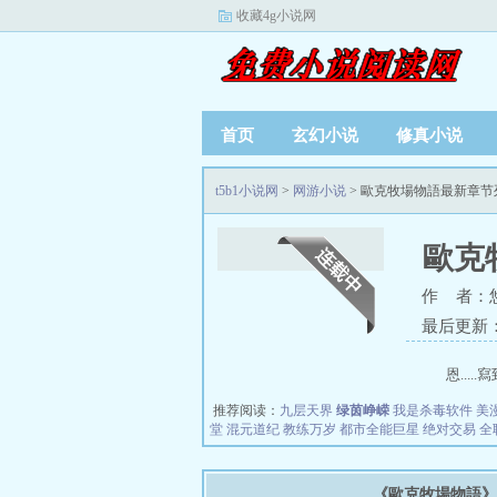
收藏4g小说网
首页
玄幻小说
修真小说
t5b1小说网
>
网游小说
> 歐克牧場物語最新章节
歐克
作 者：
最后更新：20
恩...
推荐阅读：
九层天界
绿茵峥嵘
我是杀毒软件
美
堂
混元道纪
教练万岁
都市全能巨星
绝对交易
全
《歐克牧場物語