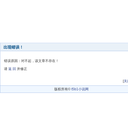
出现错误！
错误原因：对不起，该文章不存在！
请
返 回
并修正
[
关
版权所有©
t5b1小说网